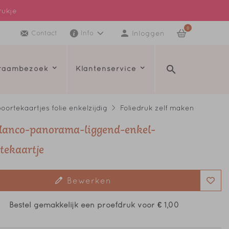
rukje
0
Inloggen
Contact
Info
kraambezoek
Klantenservice
oortekaartjes folie enkelzijdig
Foliedruk zelf maken
blanco-panorama-liggend-enkel-
tekaartje
Bewerken
Bestel gemakkelijk een proefdruk voor
€ 1,00