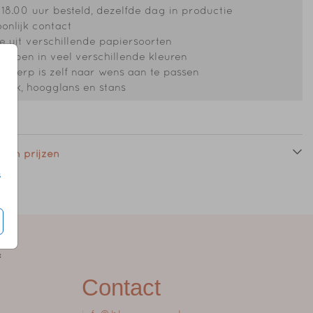
18.00 uur besteld, dezelfde dag in productie
onlijk contact
 uit verschillende papiersoorten
oppen in veel verschillende kleuren
ntwerp is zelf naar wens aan te passen
druk, hoogglans en stans
 en prijzen
s
Contact