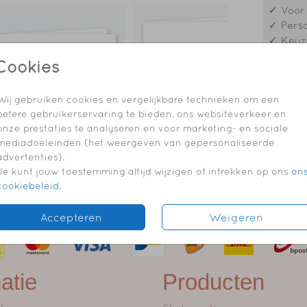
✓ Voor 
✓ Perso
✓ Keuze
✓ Envel
Cookies
✓ Elk o
✓ Folie
Wij gebruiken cookies en vergelijkbare technieken om een
betere gebruikerservaring te bieden, ons websiteverkeer en
onze prestaties te analyseren en voor marketing- en sociale
mediadoeleinden (het weergeven van gepersonaliseerde
Formaten
advertenties).
Je kunt jouw toestemming altijd wijzigen of intrekken op ons
on
cookiebeleid
.
Accepteren
Weigeren
atie
Producten