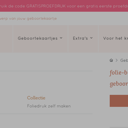
uik de code GRATISPROEFDRUK voor een gratis eerste proefd
ntwerp van jouw geboortekaartje
Geboortekaartjes
Extra's
Voor het 
Geb
folie-
geboor
Collectie
Foliedruk zelf maken