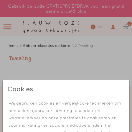
Gebruik de code GRATISPROEFDRUK voor een gratis
eerste proefdrukje
0
home
>
Geboortekaartjes op karton
\ > Tweeling
Tweeling
Cookies
Wij gebruiken cookies en vergelijkbare technieken om
een betere gebruikerservaring te bieden, ons
websiteverkeer en onze prestaties te analyseren en
voor marketing- en sociale mediadoeleinden (het
Geboortekaartjes