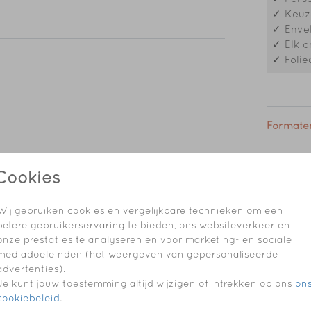
es.
✓ Keuze
ipjes
✓ Envel
✓ Elk o
✓ Folie
Formaten
ontact
Cookies
dagen
n
Wij gebruiken cookies en vergelijkbare technieken om een
betere gebruikerservaring te bieden, ons websiteverkeer en
onze prestaties te analyseren en voor marketing- en sociale
mediadoeleinden (het weergeven van gepersonaliseerde
advertenties).
Je kunt jouw toestemming altijd wijzigen of intrekken op ons
on
cookiebeleid
.