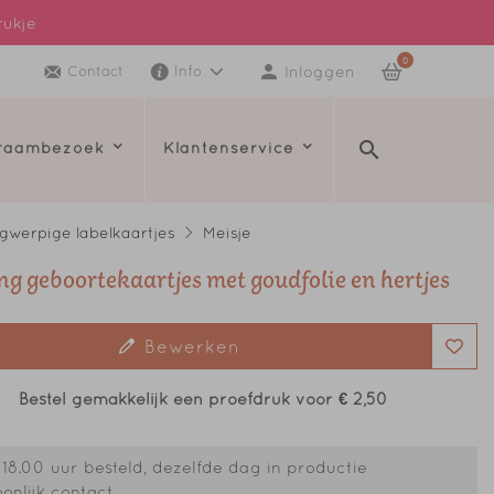
rukje
0
Inloggen
Contact
Info
kraambezoek
Klantenservice
gwerpige labelkaartjes
Meisje
ng geboortekaartjes met goudfolie en hertjes
Bewerken
Bestel gemakkelijk een proefdruk voor
€ 2,50
18.00 uur besteld, dezelfde dag in productie
onlijk contact