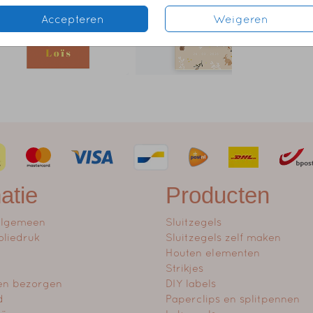
Accepteren
Weigeren
atie
Producten
algemeen
Sluitzegels
oliedruk
Sluitzegels zelf maken
Houten elementen
Strikjes
en bezorgen
DIY labels
d
Paperclips en splitpennen