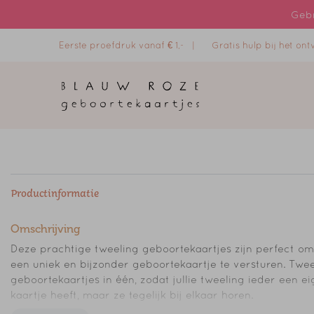
Gebr
Eerste proefdruk vanaf € 1,- |
Gratis hulp bij het o
Productinformatie
Omschrijving
Deze prachtige tweeling geboortekaartjes zijn perfect om
een uniek en bijzonder geboortekaartje te versturen. Twe
geboortekaartjes in één, zodat jullie tweeling ieder een e
kaartje heeft, maar ze tegelijk bij elkaar horen.