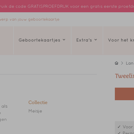
uik de code GRATISPROEFDRUK voor een gratis eerste proefd
ntwerp van jouw geboortekaartje
Geboortekaartjes
Extra's
Voor het 
Lan
Tweeli
Collectie
 als
Meisje
e
igen
✓ Voor 
✓ Perso