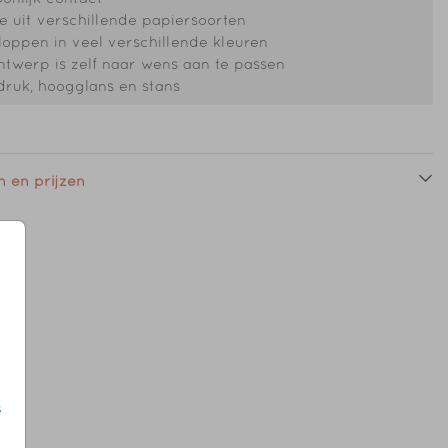
 uit verschillende papiersoorten
oppen in veel verschillende kleuren
ntwerp is zelf naar wens aan te passen
druk, hoogglans en stans
 en prijzen
s