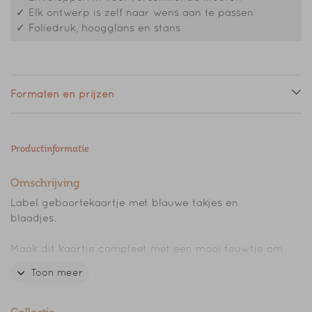
✓ Elk ontwerp is zelf naar wens aan te passen
✓ Foliedruk, hoogglans en stans
Formaten en prijzen
Productinformatie
Omschrijving
Label geboortekaartje met blauwe takjes en
blaadjes.
Maak dit kaartje compleet met een mooi touwtje om
de twee labeltjes mee aan het kaartje vast te maken.
Toon meer
FORMATEN van de kaartjes:
Kaartje 1: 11,4 x 17,1 cm