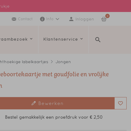
rukje
0
Inloggen
Contact
Info
kraambezoek
Klantenservice
hthoekige labelkaartjes
Jongen
geboortekaartje met goudfolie en vrolijke
n
Bewerken
Bestel gemakkelijk een proefdruk voor
€ 2,50