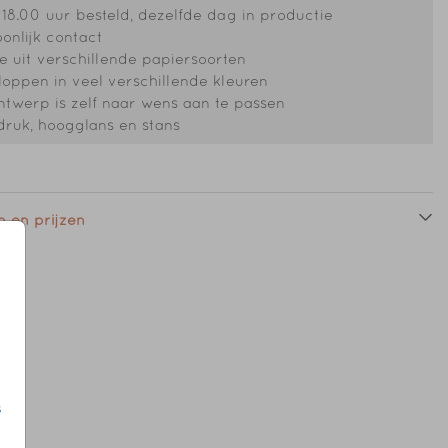
18.00 uur besteld, dezelfde dag in productie
onlijk contact
 uit verschillende papiersoorten
oppen in veel verschillende kleuren
ntwerp is zelf naar wens aan te passen
druk, hoogglans en stans
 en prijzen
s