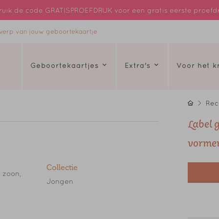
uik de code GRATISPROEFDRUK voor een gratis eerste proefd
ntwerp van jouw geboortekaartje
Geboortekaartjes
Extra's
Voor het 
Rec
Label 
vorme
Collectie
 zoon,
Jongen