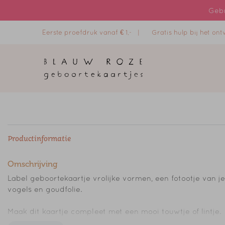
Gebr
Eerste proefdruk vanaf € 1,- |
Gratis hulp bij het o
Productinformatie
Omschrijving
Label geboortekaartje vrolijke vormen, een fotootje van je
vogels en goudfolie.
Maak dit kaartje compleet met een mooi touwtje of lintje.