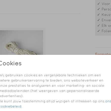
✓ Voor 
✓ Perso
✓ Keuze
✓ Envel
✓ Elk o
✓ Folie
t
dagen
n
Formaten
Cookies
Wij gebruiken cookies en vergelijkbare technieken om een
betere gebruikerservaring te bieden, ons websiteverkeer en
onze prestaties te analyseren en voor marketing- en sociale
mediadoeleinden (het weergeven van gepersonaliseerde
advertenties).
Je kunt jouw toestemming altijd wijzigen of intrekken op ons
on
cookiebeleid
.