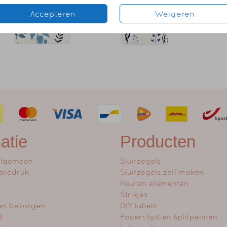
Accepteren
Weigeren
atie
Producten
algemeen
Sluitzegels
oliedruk
Sluitzegels zelf maken
Houten elementen
Strikjes
en bezorgen
DIY labels
d
Paperclips en splitpennen