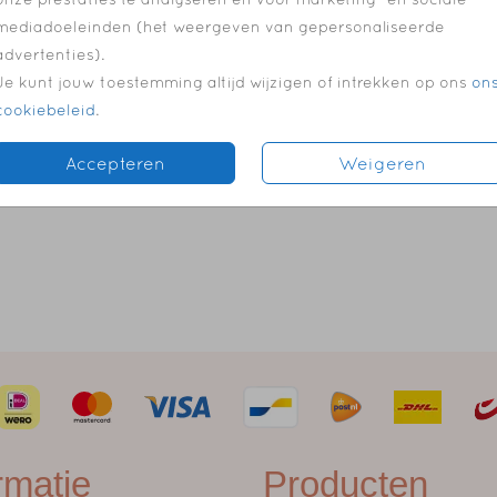
mediadoeleinden (het weergeven van gepersonaliseerde
advertenties).
Je kunt jouw toestemming altijd wijzigen of intrekken op ons
on
cookiebeleid
.
Accepteren
Weigeren
rmatie
Producten