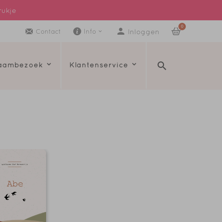
rukje
0
Inloggen
Contact
Info
raambezoek
Klantenservice