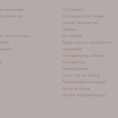
ze algemeen
Sluitzegels
ze foliedruk
Sluitzegels zelf maken
Houten elementen
Strikjes
en en bezorgen
DIY labels
eleid
Paperclips en splitpennen
 Ideeën
Lakzegels
Transparante wikkels
s
Pocketfolds
Adresstickers
Touw, lint en koord
Persoonlijke postzegel
Sample setjes
Houten kaartenhouder