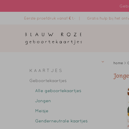
Gebr
Eerste proefdruk vanaf € 1,- |
Gratis hulp bij het o
home
>
K A A R T J E S
Jong
Geboortekaartjes
Alle geboortekaartjes
Jongen
Meisje
Genderneutrale kaartjes