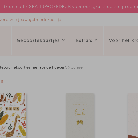
uik de code GRATISPROEFDRUK voor een gratis eerste proefd
ntwerp van jouw geboortekaartje
Geboortekaartjes
Extra's
Voor het k
Geboortekaartjes met ronde hoeken
\ > Jongen
en