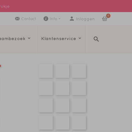
rukje
0
Inloggen
Contact
Info
raambezoek
Klantenservice