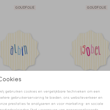
GOUDFOLIE
GOUDFOLIE
Cookies
STANS
STANS
Wij gebruiken cookies en vergelijkbare technieken om een
betere gebruikerservaring te bieden, ons websiteverkeer en
onze prestaties te analyseren en voor marketing- en sociale
mediadoeleinden (het weergeven van gepersonaliseerde