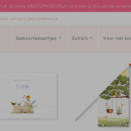
uik de code GRATISPROEFDRUK voor een gratis eerste proefd
ntwerp van jouw geboortekaartje
Geboortekaartjes
Extra's
Voor het k