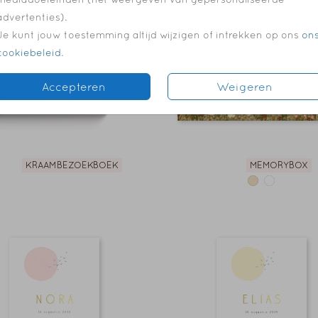
advertenties).
Je kunt jouw toestemming altijd wijzigen of intrekken op ons
on
cookiebeleid
.
Accepteren
Weigeren
KRAAMBEZOEKBOEK
MEMORYBOX