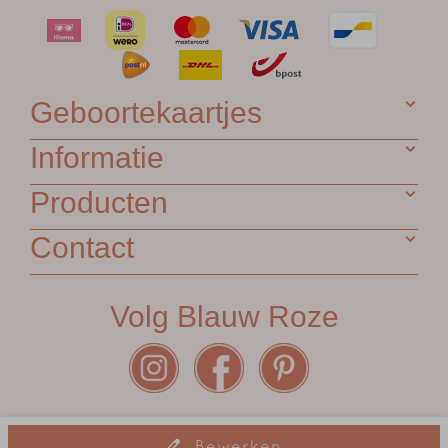
Geboortekaartjes
Informatie
Producten
Contact
Volg Blauw Roze
Algemene voorwaarden
•
Garantie
•
Privacy Statement
•
Bewerken