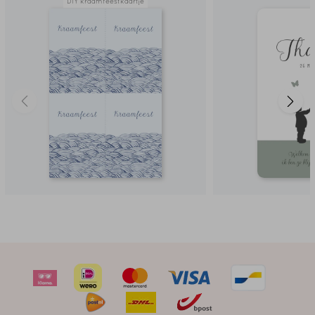
DIY kraamfeestkaartje