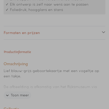
✓ Elk ontwerp is zelf naar wens aan te passen
✓ Foliedruk, hoogglans en stans
Formaten en prijzen
Productinformatie
Omschrijving
Lief blauw-grijs geboortekaartje met een vogeltje op
een takje.
De afbeelding is afkomstig van het Rijksmuseum via
de Rijksstudio.
Toon meer
Pas het kaartje aan in de editor en maak er hét
geboortekaartje van voor jullie kindje!