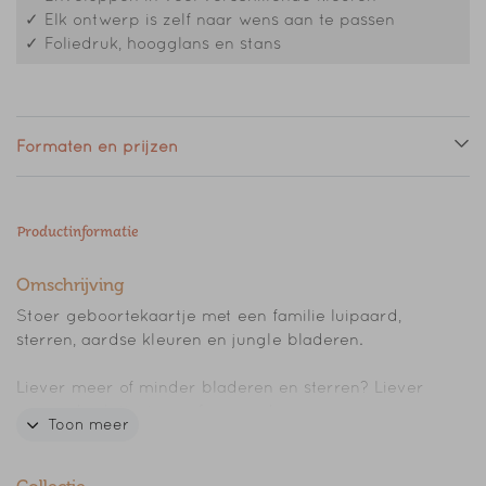
✓ Elk ontwerp is zelf naar wens aan te passen
✓ Foliedruk, hoogglans en stans
Formaten en prijzen
Productinformatie
Omschrijving
Stoer geboortekaartje met een familie luipaard,
sterren, aardse kleuren en jungle bladeren.
Liever meer of minder bladeren en sterren? Liever
een ander lettertype of een andere
Toon meer
achtergrondkleur? Pas het eenvoudig aan in de
editor.