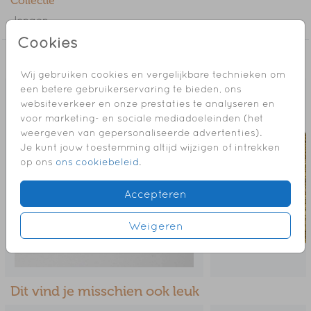
Collectie
// JIM
Jongen
Cookies
Meer in dezelfde stijl
Wij gebruiken cookies en vergelijkbare technieken om
een betere gebruikerservaring te bieden, ons
websiteverkeer en onze prestaties te analyseren en
voor marketing- en sociale mediadoeleinden (het
weergeven van gepersonaliseerde advertenties).
Je kunt jouw toestemming altijd wijzigen of intrekken
op ons
ons cookiebeleid
.
Accepteren
Weigeren
Dit vind je misschien ook leuk