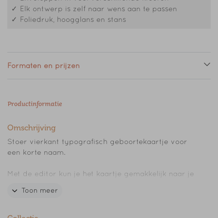
✓ Elk ontwerp is zelf naar wens aan te passen
✓ Foliedruk, hoogglans en stans
Formaten en prijzen
Productinformatie
Omschrijving
Stoer vierkant typografisch geboortekaartje voor
een korte naam.
Met de editor kun je het kaartje gemakkelijk naar je
wensen aanpassen.
Toon meer
Heb je een vraag of kom je er niet uit, mail gerust!