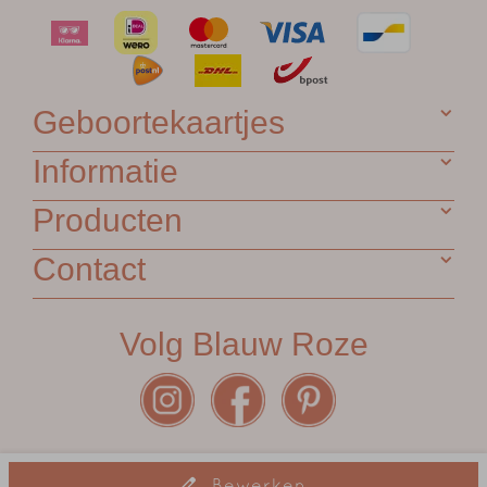
Geboortekaartjes
Informatie
Producten
Contact
Volg Blauw Roze
Algemene voorwaarden
•
Garantie
•
Privacy Statement
•
Bewerken