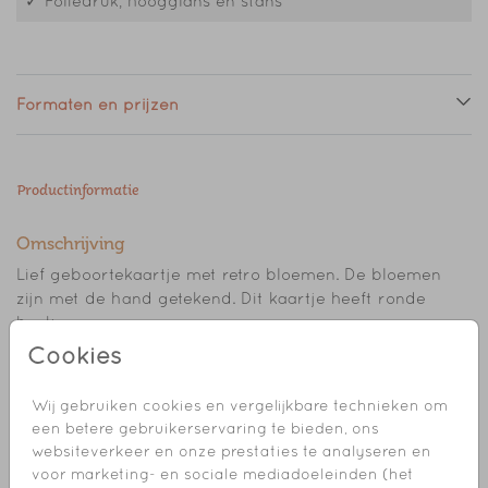
✓ Foliedruk, hoogglans en stans
Formaten en prijzen
Productinformatie
Omschrijving
Lief geboortekaartje met retro bloemen. De bloemen
zijn met de hand getekend. Dit kaartje heeft ronde
hoeken.
Cookies
Maak er met behulp van de editor jullie eigen
Toon meer
persoonlijke geboortekaartje van.
Wij gebruiken cookies en vergelijkbare technieken om
een betere gebruikerservaring te bieden, ons
Kom je er niet helemaal uit en heb je help nodig?
Collectie
websiteverkeer en onze prestaties te analyseren en
Mail gerust!
voor marketing- en sociale mediadoeleinden (het
Meisje