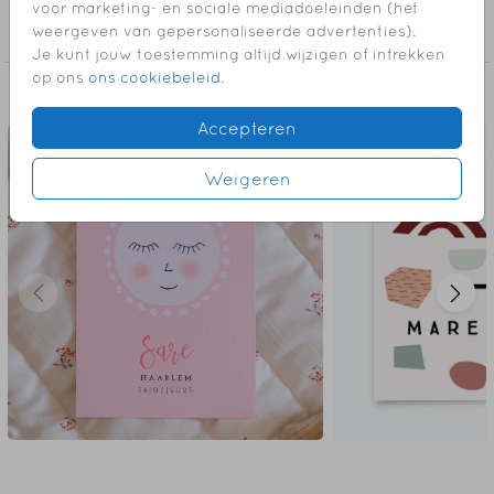
Collectie
voor marketing- en sociale mediadoeleinden (het
LET OP! Deze kaart heeft een langere levertijd: op
weergeven van gepersonaliseerde advertenties).
Meisje
werkdagen voor 18.00 uur besteld is de volgende
Je kunt jouw toestemming altijd wijzigen of intrekken
werkdag gedrukt en verzonden.
op ons
ons cookiebeleid
.
Dit vind je misschien ook leuk
// JOSEPHINE
Accepteren
Weigeren