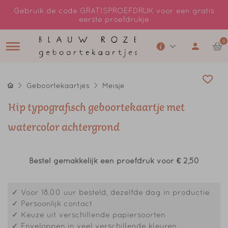
Gebruik de code GRATISPROEFDRUK voor een gratis
eerste proefdrukje
0
Geboortekaartjes
Meisje
Hip typografisch geboortekaartje met
watercolor achtergrond
Bestel gemakkelijk een proefdruk voor
€ 2,50
✓ Voor 18.00 uur besteld, dezelfde dag in productie
✓ Persoonlijk contact
✓ Keuze uit verschillende papiersoorten
✓ Enveloppen in veel verschillende kleuren