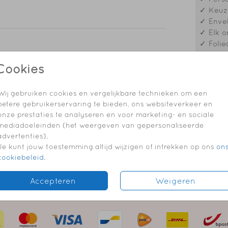
✓ Keuze
✓ Envel
✓ Elk o
✓ Folie
Cookies
Formaten
Wij gebruiken cookies en vergelijkbare technieken om een
betere gebruikerservaring te bieden, ons websiteverkeer en
onze prestaties te analyseren en voor marketing- en sociale
mediadoeleinden (het weergeven van gepersonaliseerde
advertenties).
Je kunt jouw toestemming altijd wijzigen of intrekken op ons
on
cookiebeleid
.
Accepteren
Weigeren