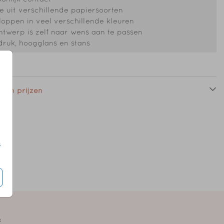
 uit verschillende papiersoorten
oppen in veel verschillende kleuren
ntwerp is zelf naar wens aan te passen
druk, hoogglans en stans
 en prijzen
s