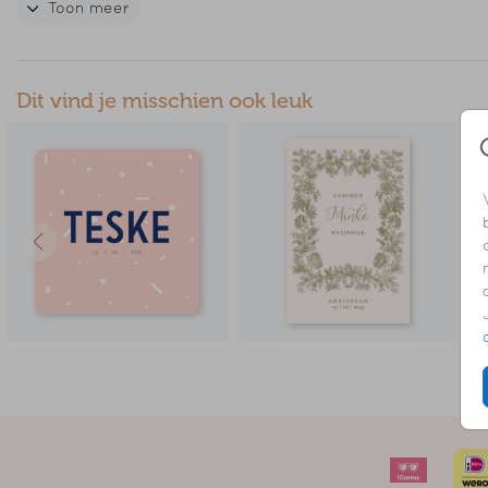
Toon meer
Heb je een vraag of kom je er niet uit, mail gerust!
// KAAT
Dit vind je misschien ook leuk