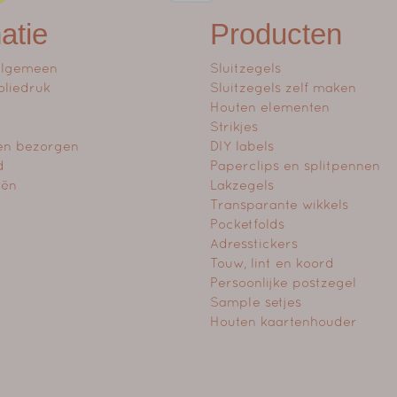
atie
Producten
algemeen
Sluitzegels
oliedruk
Sluitzegels zelf maken
Houten elementen
Strikjes
en bezorgen
DIY labels
d
Paperclips en splitpennen
eën
Lakzegels
Transparante wikkels
Pocketfolds
Adresstickers
Touw, lint en koord
Persoonlijke postzegel
Sample setjes
Houten kaartenhouder