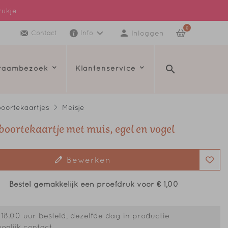
rukje
0
Inloggen
Contact
Info
kraambezoek
Klantenservice
oortekaartjes
Meisje
eboortekaartje met muis, egel en vogel
Bewerken
Bestel gemakkelijk een proefdruk voor
€ 1,00
18.00 uur besteld, dezelfde dag in productie
onlijk contact