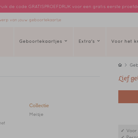
uik de code GRATISPROEFDRUK voor een gratis eerste proefd
ntwerp van jouw geboortekaartje
Geboortekaartjes
Extra's
Voor het 
Geb
Lief g
Collectie
Meisje
het
✓ Voor 
✓ Perso