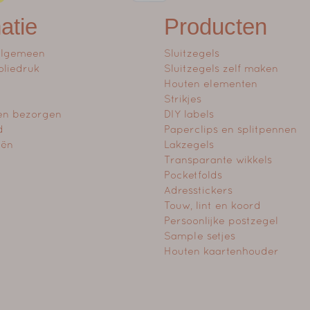
atie
Producten
algemeen
Sluitzegels
oliedruk
Sluitzegels zelf maken
Houten elementen
Strikjes
en bezorgen
DIY labels
d
Paperclips en splitpennen
eën
Lakzegels
Transparante wikkels
Pocketfolds
Adresstickers
Touw, lint en koord
Persoonlijke postzegel
Sample setjes
Houten kaartenhouder