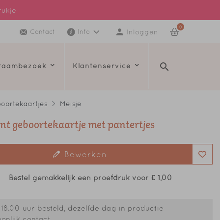
rukje
0
Inloggen
Contact
Info
kraambezoek
Klantenservice
oortekaartjes
Meisje
nt geboortekaartje met pantertjes
Bewerken
Bestel gemakkelijk een proefdruk voor
€ 1,00
18.00 uur besteld, dezelfde dag in productie
onlijk contact