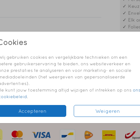
✓ Keuze
✓ Envel
✓ Elk o
✓ Folie
geboortekaartje
geboortekaartje
Cookies
Formaten
Wij gebruiken cookies en vergelijkbare technieken om een
betere gebruikerservaring te bieden, ons websiteverkeer en
onze prestaties te analyseren en voor marketing- en sociale
mediadoeleinden (het weergeven van gepersonaliseerde
advertenties).
Je kunt jouw toestemming altijd wijzigen of intrekken op ons
on
cookiebeleid
.
Accepteren
Weigeren