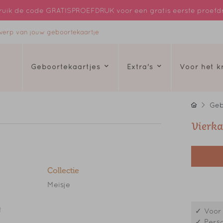
uik de code GRATISPROEFDRUK voor een gratis eerste proefd
ntwerp van jouw geboortekaartje
Geboortekaartjes
Extra's
Voor het 
Geb
Vierka
Collectie
Meisje
t
✓ Voor 
✓ Perso