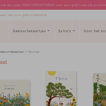
uik de code GRATISPROEFDRUK voor een gratis eerste proefd
ntwerp van jouw geboortekaartje
Geboortekaartjes
Extra's
Voor het k
Geboortekaartjes
\ > Neutraal
aal