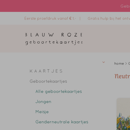
Gebr
Eerste proefdruk vanaf € 1,- |
Gratis hulp bij het o
home
>
K A A R T J E S
Neutr
Geboortekaartjes
Alle geboortekaartjes
Jongen
Meisje
Genderneutrale kaartjes