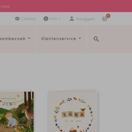
rukje
0
Inloggen
Contact
Info
raambezoek
Klantenservice