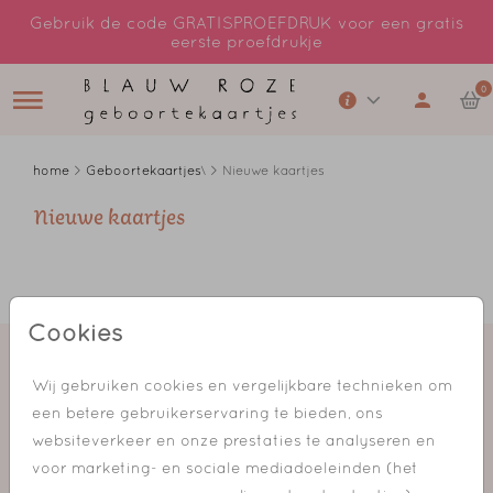
Gebruik de code GRATISPROEFDRUK voor een gratis
eerste proefdrukje
0
home
>
Geboortekaartjes
\ > Nieuwe kaartjes
Nieuwe kaartjes
Cookies
Wij gebruiken cookies en vergelijkbare technieken om
een betere gebruikerservaring te bieden, ons
websiteverkeer en onze prestaties te analyseren en
voor marketing- en sociale mediadoeleinden (het
Geboortekaartjes