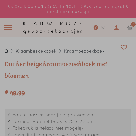
Gebruik de code GRATISPROEFDRUK voor een gratis
eerste proefdrukje
0
Kraambezoekboek
Kraambezoekboek
Donker beige kraambezoekboek met
bloemen
€ 49,99
✓ Aan te passen naar je eigen wensen
✓ Formaat van het boek is 25 x 25 cm
✓ Foliedruk is helaas niet mogelijk
✓ Levertijd is ongeveer 4 - 5 werkdagen