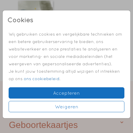
Cookies
Wij gebruiken cookies en vergelijkbare technieken om
een betere gebruikerservaring te bieden, ons
websiteverkeer en onze prestaties te analyseren en
voor marketing- en sociale mediadoeleinden (het
POSTER MET FOLIEDRUK - 20 X 30 CM
weergeven van gepersonaliseerde advertenties).
Je kunt jouw toestemming altijd wijzigen of intrekken
op ons
ons cookiebeleid
.
Accepteren
Weigeren
Geboortekaartjes