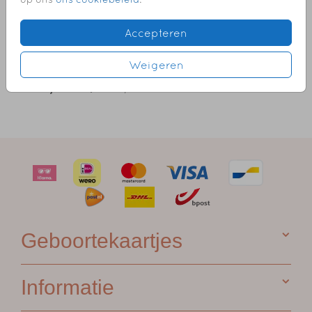
Accepteren
OMSCHRIJVING
lichtblauw 15,6 x 22
Weigeren
Prijs:
€ 0,50
per 1
Geboortekaartjes
Informatie