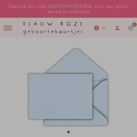
Gebruik de code GRATISPROEFDRUK voor een gratis
eerste proefdrukje
0