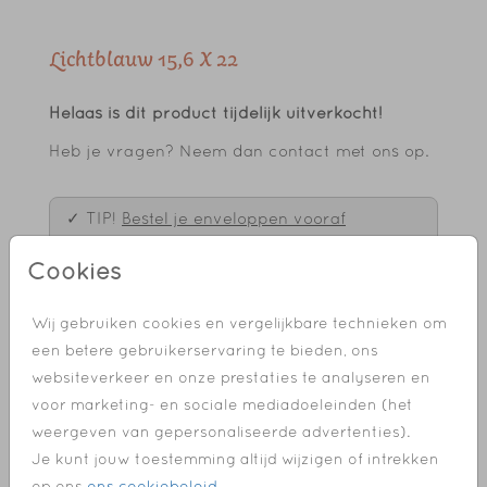
Lichtblauw 15,6 X 22
Helaas is dit product tijdelijk uitverkocht!
Heb je vragen? Neem dan contact met ons op.
✓ TIP!
Bestel je enveloppen vooraf
✓ Enveloppen in veel verschillende kleuren
Cookies
✓ NIEUW!
Ontwerp je eigen sluitzegel
✓ Bestel de sluitzegels vooraf
Wij gebruiken cookies en vergelijkbare technieken om
✓ Bestel een geboortebord, raamsticker of
een betere gebruikerservaring te bieden, ons
tuinbord
websiteverkeer en onze prestaties te analyseren en
✓ Voor 18.00 uur besteld, dezelfde dag in
voor marketing- en sociale mediadoeleinden (het
productie
weergeven van gepersonaliseerde advertenties).
✓ Fijne extra's, labels, lintjes, paperclips en
Je kunt jouw toestemming altijd wijzigen of intrekken
meer
op ons
ons cookiebeleid
.