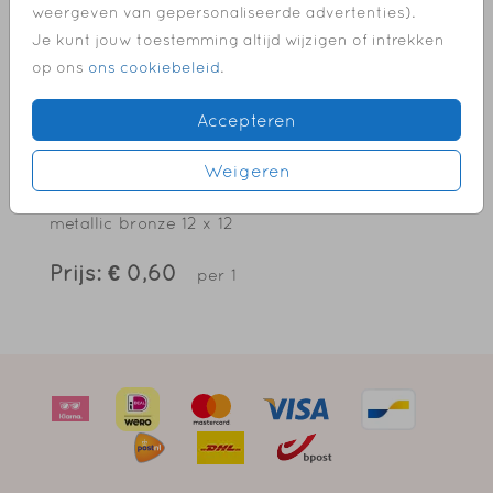
tuinbord
weergeven van gepersonaliseerde advertenties).
✓ Voor 18.00 uur besteld, dezelfde dag in
Je kunt jouw toestemming altijd wijzigen of intrekken
productie
op ons
ons cookiebeleid
.
✓ Fijne extra's, labels, lintjes, paperclips en
meer
Accepteren
Weigeren
OMSCHRIJVING
metallic bronze 12 x 12
Prijs:
€ 0,60
per 1