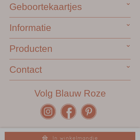
Geboortekaartjes
Informatie
Producten
Contact
Volg Blauw Roze
Algemene voorwaarden
•
Garantie
•
Privacy Statement
•
In winkelmandje