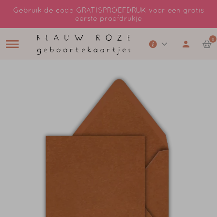
Gebruik de code GRATISPROEFDRUK voor een gratis
eerste proefdrukje
0