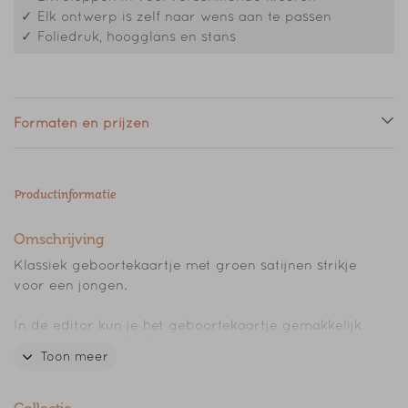
✓ Elk ontwerp is zelf naar wens aan te passen
✓ Foliedruk, hoogglans en stans
Formaten en prijzen
Productinformatie
Omschrijving
Klassiek geboortekaartje met groen satijnen strikje
voor een jongen.
In de editor kun je het geboortekaartje gemakkelijk
aanpassen naar je eigen wensen.
Toon meer
LET OP! Het strikje dat te zien is op het
geboortekaartje wordt NIET gedrukt! Deze dien je