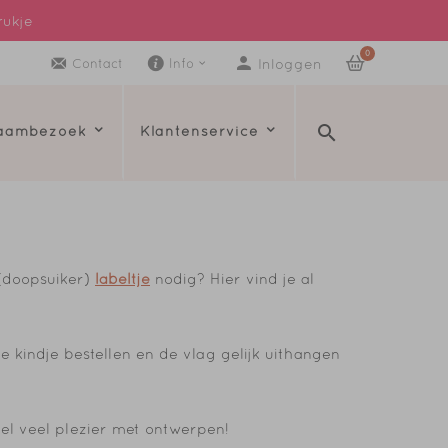
rukje
0
Inloggen
Contact
Info
raambezoek
Klantenservice
(doopsuiker)
labeltje
nodig? Hier vind je al
e kindje bestellen en de vlag gelijk uithangen
eel veel plezier met ontwerpen!