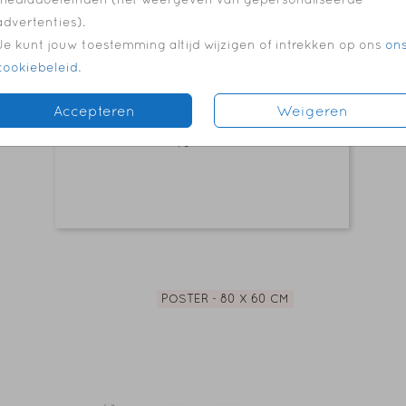
advertenties).
Je kunt jouw toestemming altijd wijzigen of intrekken op ons
on
cookiebeleid
.
Accepteren
Weigeren
POSTER - 80 X 60 CM