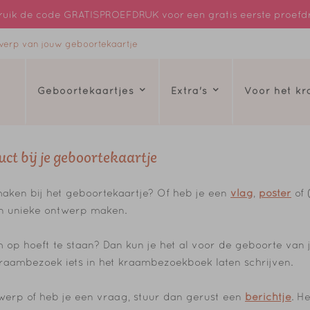
uik de code GRATISPROEFDRUK voor een gratis eerste proefd
ntwerp van jouw geboortekaartje
Geboortekaartjes
Extra's
Voor het k
ct bij je geboortekaartje
aken bij het geboortekaartje? Of heb je een
vlag
,
poster
of 
en unieke ontwerp maken.
op hoeft te staan? Dan kun je het al voor de geboorte van j
e kraambezoek iets in het kraambezoekboek laten schrijven.
ntwerp of heb je een vraag, stuur dan gerust een
berichtje
. H